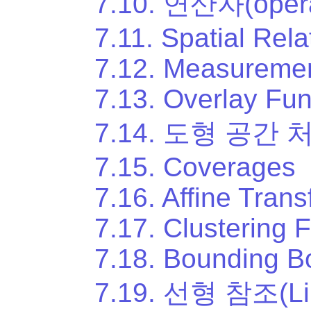
7.10. 연산자(opera
7.11. Spatial Rela
7.12. Measuremen
7.13. Overlay Fun
7.14. 도형 공간 
7.15. Coverages
7.16. Affine Tran
7.17. Clustering 
7.18. Bounding B
7.19. 선형 참조(Lin