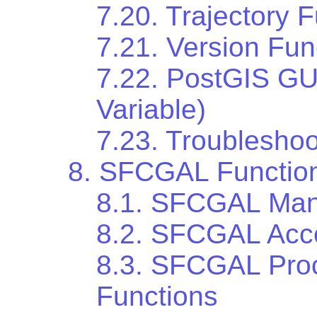
7.20. Trajectory 
7.21. Version Fun
7.22. PostGIS G
Variable)
7.23. Troubleshoo
8. SFCGAL Functio
8.1. SFCGAL Man
8.2. SFCGAL Acce
8.3. SFCGAL Proc
Functions