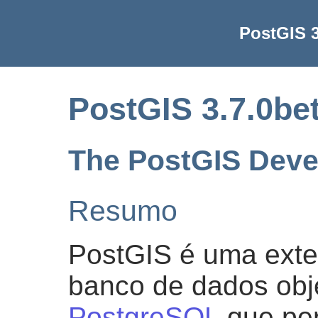
PostGIS 3
PostGIS 3.7.0be
The PostGIS Dev
Resumo
PostGIS é uma exte
banco de dados obje
PostgreSQL
que per